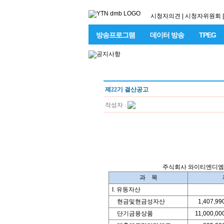
시청자의견
|
시청자위원회
|
방송프로그램
데이터 방송
TPEG
제22기 결산공고
작성자 :
주식회사 
과 목
I. 유동자산
현금및현금성자산
1,407,99
단기금융상품
11,000,00