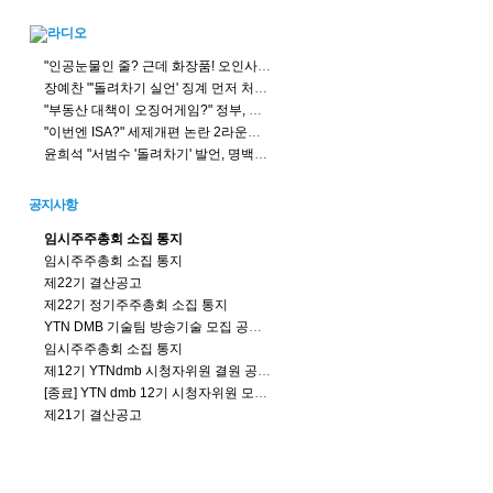
"인공눈물인 줄? 근데 화장품! 오인사고 주의"
장예찬 "'돌려차기 실언' 징계 먼저 처리 해야...친한계? 득달 같이 달려들 땐 언제고 침묵"
"부동산 대책이 오징어게임?" 정부, 세제로 정책실험 하나?
"이번엔 ISA?" 세제개편 논란 2라운드, 투자자 불만 뭐길래?
윤희석 "서범수 '돌려차기' 발언, 명백한 잘못... 한동훈 주최자로서 고민 중"
공지사항
임시주주총회 소집 통지
임시주주총회 소집 통지
제22기 결산공고
제22기 정기주주총회 소집 통지
YTN DMB 기술팀 방송기술 모집 공고 (연장)
임시주주총회 소집 통지
제12기 YTNdmb 시청자위원 결원 공모결과
[종료] YTN dmb 12기 시청자위원 모집공고 (충원)
제21기 결산공고