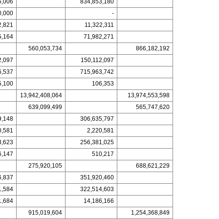
6,006
834,853,180
0,000
-
2,821
11,322,311
5,164
71,982,271
560,053,734
866,182,192
2,097
150,112,097
6,537
715,963,742
5,100
106,353
13,942,408,064
13,974,553,598
639,099,499
565,747,620
9,148
306,635,797
0,581
2,220,581
3,623
256,381,025
6,147
510,217
275,920,105
688,621,229
6,837
351,920,460
1,584
322,514,603
1,684
14,186,166
915,019,604
1,254,368,849