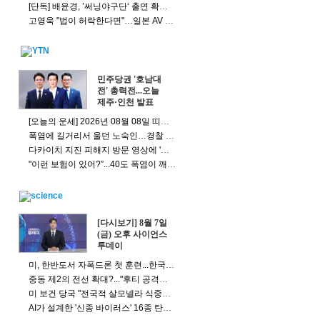
[단독] 배윤경, ’써닝야구단‘ 출연 확정…오정세·전혜진과 호흡
고영욱 "법이 허락한다면"…일본 AV 배우 활동 가능성 언급
민주당권 '호남대
전' 총력전...오늘
제주·인천 발표
[오늘의 운세] 2026년 08월 08일 띠별 운세
폭염에 길거리서 울던 노숙인…경찰 도움으로 30년 만에 가족 찾아
다카이치 지진 피해지 방문 영상에 '경악'...日배우도 "미친 짓" 직격
"이런 보험이 있어?”...40도 폭염이 깨운 ‘기후보험' [앵커리포트]
[다시보기] 8월 7일
(금) 오후 사이언스
투데이
미, 한반도서 자폭드론 첫 훈련...한국 배치 가능성도?
중동 제2의 전선 확대?..."후티 공격으로 사우디 민간인 다수 피해"
미 보건 당국 "전국적 살모넬라 식중독 원인은 멕시코산 할라피뇨"
AI가 설계한 '신종 바이러스' 16종 탄생...생물무기 악용 우려