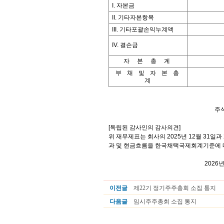
I. 자본금
II. 기타자본항목
III. 기타포괄손익누계액
IV. 결손금
자 본 총 계
부 채 및 자 본 총
계
주
[독립된 감사인의 감사의견]
위 재무제표는 회사의 2025년 12월 31일
과 및 현금흐름을 한국채택국제회계기준에 
2026
이전글
제22기 정기주주총회 소집 통지
다음글
임시주주총회 소집 통지