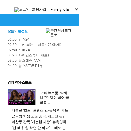
회원가입
오늘의
편성표
01:50 YTN24
02:20 눈에 띄는 그녀들4 75회(재)
02:50 YTN24
03:20 사이언스투데이(초)
03:50 뉴스퀘어 4AM
04:50 뉴스START 1부
YTN 연예·스포츠
'스타뉴스룸' 박제
니 "런웨이 넘어 글
로벌 ...
나홍진 '호프', 프랑스 칸·뉴욕 이어 토론토 영화제 초청 쾌거
근육병 학생 도운 공익, 개그맨 김규원이었다…SNS 달군 미담
이창동 감독 '가능한 사랑', 뉴욕영화제 공식 초청…베니스·토론토 이어 글로벌 행보
“난 배우 일 하면 안 되나”…‘태도 논란’ 정준원의 고백