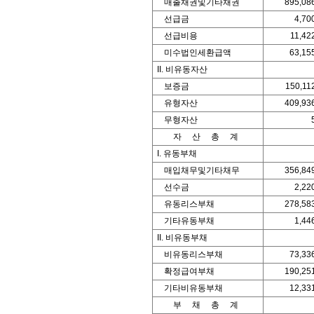
매출채권및기타채권
895,08
선급금
4,70
선급비용
11,42
미수법인세환급액
63,15
II. 비유동자산
보증금
150,11
유형자산
409,93
무형자산
자 산 총 계
I. 유동부채
매입채무및기타채무
356,84
선수금
2,22
유동리스부채
278,58
기타유동부채
1,44
II. 비유동부채
비유동리스부채
73,33
확정급여부채
190,25
기타비유동부채
12,33
부 채 총 계