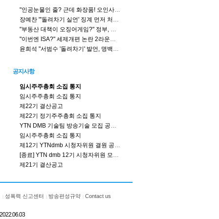
"인공눈물인 줄? 근데 화장품! 오인사고 주의"
장예찬 "'돌려차기 실언' 징계 먼저 처리 해야...친한계? 득달 같이 달려들 땐 언제고 침묵"
"부동산 대책이 오징어게임?" 정부, 세제로 정책실험 하나?
"이번엔 ISA?" 세제개편 논란 2라운드, 투자자 불만 뭐길래?
윤희석 "서범수 '돌려차기' 발언, 명백한 잘못... 한동훈 주최자로서 고민 중"
공지사항
임시주주총회 소집 통지
임시주주총회 소집 통지
제22기 결산공고
제22기 정기주주총회 소집 통지
YTN DMB 기술팀 방송기술 모집 공고 (연장)
임시주주총회 소집 통지
제12기 YTNdmb 시청자위원 결원 공모결과
[종료] YTN dmb 12기 시청자위원 모집공고 (충원)
제21기 결산공고
침
성폭력 신고센터
방송편성규약
Contact us
22.06.03