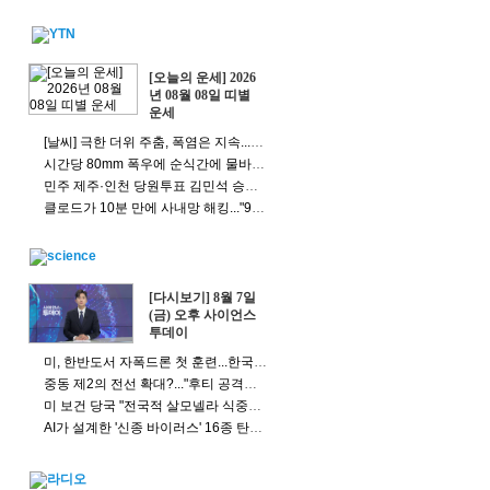
[오늘의 운세] 2026
년 08월 08일 띠별
운세
[날씨] 극한 더위 주춤, 폭염은 지속...동해안엔 100mm 폭우
시간당 80mm 폭우에 순식간에 물바다...동해안 피해 속출
민주 제주·인천 당원투표 김민석 승리...5.67%p 차
클로드가 10분 만에 사내망 해킹..."99%가 뚫린다"
[다시보기] 8월 7일
(금) 오후 사이언스
투데이
미, 한반도서 자폭드론 첫 훈련...한국 배치 가능성도?
중동 제2의 전선 확대?..."후티 공격으로 사우디 민간인 다수 피해"
미 보건 당국 "전국적 살모넬라 식중독 원인은 멕시코산 할라피뇨"
AI가 설계한 '신종 바이러스' 16종 탄생...생물무기 악용 우려