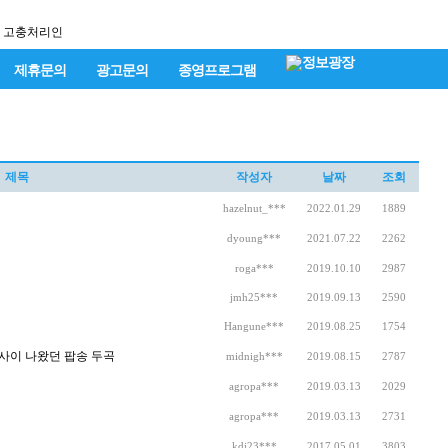
고충처리인
제휴문의
광고문의
종영프로그램
제목
작성자
날짜
조회
hazelnut_***
2022.01.29
1889
dyoung***
2021.07.22
2262
roga***
2019.10.10
2987
jmh25***
2019.09.13
2590
Hangune***
2019.08.25
1754
00 사이 나왔던 팝송 두곡
midnigh***
2019.08.15
2787
agropa***
2019.03.13
2029
agropa***
2019.03.13
2731
kdj23***
2017.05.01
3803