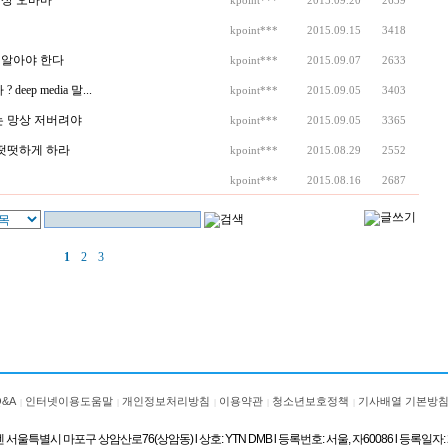
상 오바마
kpoint***
2015.09.20
2639
kpoint***
2015.09.15
3418
 알아야 한다
kpoint***
2015.09.07
2633
ep media 말...
kpoint***
2015.09.05
3403
없는 망상 저버려야
kpoint***
2015.09.05
3365
떳떳하게 하라
kpoint***
2015.08.29
2552
kpoint***
2015.08.16
2687
1
2
3
Q&A
인터넷이용도움말
개인정보처리방침
이용약관
청소년보호정책
기사배열 기본방
울특별시 마포구 상암산로76(상암동) l 상호: YTN DMB l 등록번호: 서울, 자60086 l 등록일자: 20