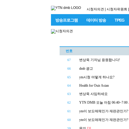
시청자의견
|
시청자위원회
|
방송프로그램
데이터 방송
TPEG
번호
변상욱 기자님 응원합니다!
67
dmb 광고
66
ytn시청 어떻게 하나요?
65
Health for Ouir Asian
64
변상욱 사임하세요
63
YTN DMB 오늘 아침 06:40~7:
62
ytn이 보도매체인가 재판관인가?
61
ytn이 보도매체인가 재판관인가?
60
문의
[3]
59