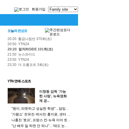
회원가입
오늘의
편성표
20:20 황금나침반 370회(초)
20:50 YTN24
20:20 컬처INSIDE 101회(초)
21:50 뉴스와이드
23:50 YTN24
23:20 더 프롬프트 3회(초)
YTN 연예·스포츠
이창동 감독 '가능
한 사랑', 뉴욕영화
제 공...
"원이, 따뜻하고 성실한 학생"…담임교사가 밝힌 진짜 모습
'가왕쇼’ 전유진·박서진·홍지윤, 센터 자리 위한 '관객 쟁탈전'
나홍진 '호프', 프랑스 칸·뉴욕 이어 토론토 영화제 초청 쾌거
“난 배우 일 하면 안 되나”…‘태도 논란’ 정준원의 고백