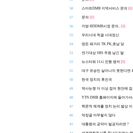
스마트DMB 지역서비스 문의
[1]
58
문의
[1]
57
지방 HDDMB시정 문의..
[1]
56
우리시대 척결 시대정신
55
멍든 패거리 TK PK,호남 당
54
연기대상 SBS 주원 남긴 말
53
뉴스타워 11시 진행 앵커
[5]
52
대구 유승민 살아나지 못한다면 
51
한국 정치의 후진국
50
역사논쟁 더 이상 접어 현안에 
49
YTN DMB 홈페이지에 들어가셔서 
48
학문적 체계를 정치 논리 발상 
47
막장골 아무렇지 않다
46
대통령의 공약이 빌공자라면 ?
45