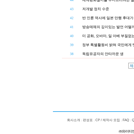
세계평화질서를 무너뜨리려는 발
44
저개발 정치 수준
43
반 인륜 역사에 일본 만행 후대가
42
방송매체의 깊이있는 발언 어떨까 ? de
41
미 공화, 오바마, 일 아베 부질
40
정부 특별활동비 밝혀 국민에게 
39
독립유공자의 안타까운 생
38
회사소개
편성표
CP / 제작사 모집
FAQ
㈜와이티엔 서