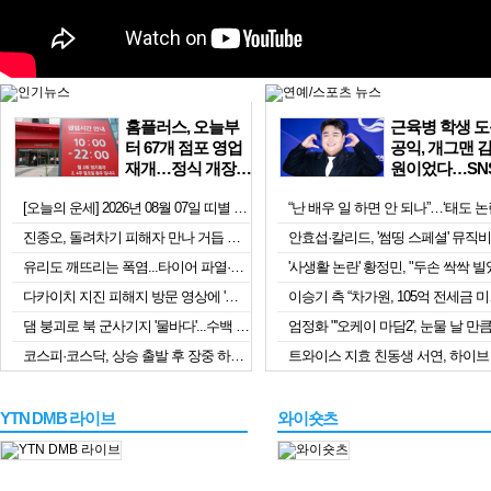
홈플러스, 오늘부
근육병 학생 
터 67개 점포 영업
공익, 개그맨 
재개…정식 개장
원이었다…SNS
시험대
군 미담
[오늘의 운세] 2026년 08월 07일 띠별 운세
진종오, 돌려차기 피해자 만나 거듭 사과…피해자 "징계 원치 않아"
유리도 깨뜨리는 폭염...타이어 파열·폭발도 주의 [앵커리포트]
다카이치 지진 피해지 방문 영상에 '경악'...日배우도 "미친 짓" 직격
이승기 
댐 붕괴로 북 군사기지 '물바다'...수백 채 파괴에도 당국은 '침묵'
코스피·코스닥, 상승 출발 후 장중 하락 전환
YTN DMB 라이브
와이숏츠