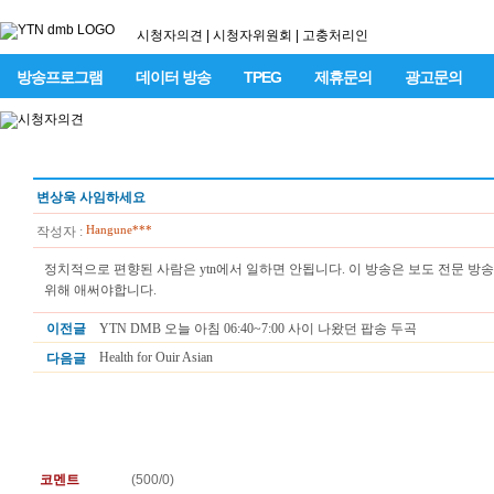
시청자의견
|
시청자위원회
|
고충처리인
방송프로그램
데이터 방송
TPEG
제휴문의
광고문의
변상욱 사임하세요
Hangune***
작성자 :
정치적으로 편향된 사람은 ytn에서 일하면 안됩니다. 이 방송은 보도 전문 방
위해 애써야합니다.
이전글
YTN DMB 오늘 아침 06:40~7:00 사이 나왔던 팝송 두곡
Health for Ouir Asian
다음글
코멘트
(500/
0
)