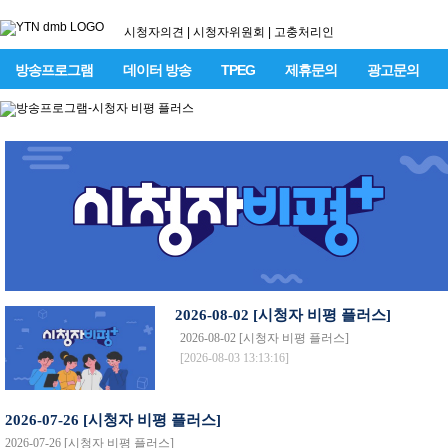
시청자의견
|
시청자위원회
|
고충처리인
방송프로그램
데이터 방송
TPEG
제휴문의
광고문의
2026-08-02 [시청자 비평 플러스]
2026-08-02 [시청자 비평 플러스]
[2026-08-03 13:13:16]
2026-07-26 [시청자 비평 플러스]
2026-07-26 [시청자 비평 플러스]