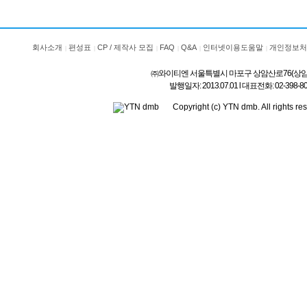
회사소개
편성표
CP / 제작사 모집
FAQ
Q&A
인터넷이용도움말
개인정보처
㈜와이티엔 서울특별시 마포구 상암산로76(상암동) l 상호
발행일자: 2013.07.01 l 대표전화: 02-3
Copyright (c) YTN dmb. All rig