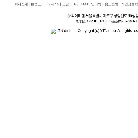
회사소개
편성표
CP / 제작사 모집
FAQ
Q&A
인터넷이용도움말
개인정보처
㈜와이티엔 서울특별시 마포구 상암산로76(상암동) l 상호
발행일자: 2013.07.01 l 대표전화: 02-3
Copyright (c) YTN dmb. All rig