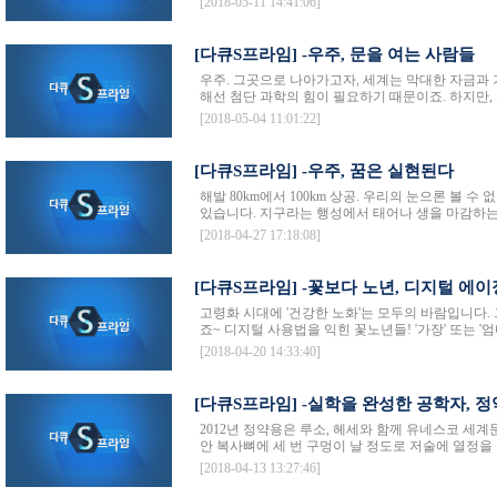
[2018-05-11 14:41:06]
[다큐S프라임] -우주, 문을 여는 사람들
우주. 그곳으로 나아가고자, 세계는 막대한 자금과
해선 첨단 과학의 힘이 필요하기 때문이죠. 하지만, 
[2018-05-04 11:01:22]
[다큐S프라임] -우주, 꿈은 실현된다
해발 80km에서 100km 상공. 우리의 눈으론 볼 수
있습니다. 지구라는 행성에서 태어나 생을 마감하는 
[2018-04-27 17:18:08]
[다큐S프라임] -꽃보다 노년, 디지털 에이
고령화 시대에 '건강한 노화'는 모두의 바람입니다.
죠~ 디지털 사용법을 익힌 꽃노년들! '가장' 또는 '엄
[2018-04-20 14:33:40]
[다큐S프라임] -실학을 완성한 공학자, 
2012년 정약용은 루소, 헤세와 함께 유네스코 세
안 복사뼈에 세 번 구멍이 날 정도로 저술에 열정을 쏟
[2018-04-13 13:27:46]