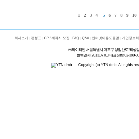
1
2
3
4
5
6
7
8
9
10
회사소개
편성표
CP / 제작사 모집
FAQ
Q&A
인터넷이용도움말
개인정보처
㈜와이티엔 서울특별시 마포구 상암산로76(상암동) l 상호
발행일자: 2013.07.01 l 대표전화: 02-3
Copyright (c) YTN dmb. All rig