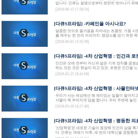
입니다. 인류는 질병으로부터 완전히 벗어나기 위해 
[2018-06-15 17:58:54]
[다큐S프라임] -카페인을 아시나요?
달콤한 맛으로 즐거움을 자아내는 초콜릿. 거품 시원
를 깨우는 한 잔의 커피까지. 영양소를 얻기 위한 목
[2018-06-01 13:35:39]
[다큐S프라임] -4차 산업혁명 : 인간과 
인간은 오래 전부터 자신과 닮은 기계 장치를 꿈꿨
하는 모든 것은 현실이 되고 있죠. 로봇은 인간을 노
[2018-05-25 18:41:08]
[다큐S프라임] -4차 산업혁명 : 사물인터
우리가 사는 세상에선 꽤 재미있는 일들이 벌어지고 
사물이 똑 부러지게 답을 합니다. 우리 주변에 놓인 물
[2018-05-18 16:27:49]
[다큐S프라임] -4차 산업혁명 : 평등한 
'산업혁명'은 새로운 기술이 등장해 인간의 삶을 획
다. 인류는 18세기 이후, 세 번의 대혁신을 경험했죠.