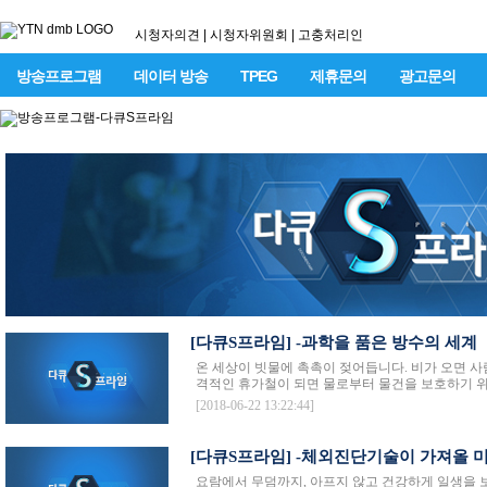
시청자의견
|
시청자위원회
|
고충처리인
방송프로그램
데이터 방송
TPEG
제휴문의
광고문의
[다큐S프라임] -과학을 품은 방수의 세계
온 세상이 빗물에 촉촉이 젖어듭니다. 비가 오면 사
격적인 휴가철이 되면 물로부터 물건을 보호하기 위해
[2018-06-22 13:22:44]
[다큐S프라임] -체외진단기술이 가져올 
요람에서 무덤까지, 아프지 않고 건강하게 일생을 