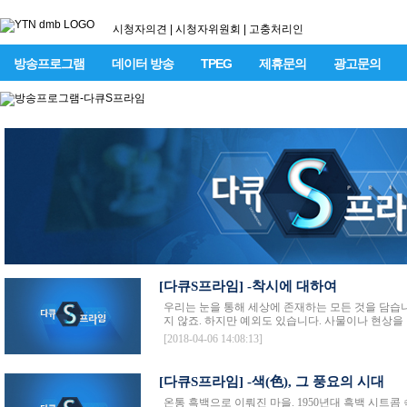
시청자의견
|
시청자위원회
|
고충처리인
방송프로그램
데이터 방송
TPEG
제휴문의
광고문의
[다큐S프라임] -착시에 대하여
우리는 눈을 통해 세상에 존재하는 모든 것을 담습니
지 않죠. 하지만 예외도 있습니다. 사물이나 현상을 
[2018-04-06 14:08:13]
[다큐S프라임] -색(色), 그 풍요의 시대
온통 흑백으로 이뤄진 마을. 1950년대 흑백 시트