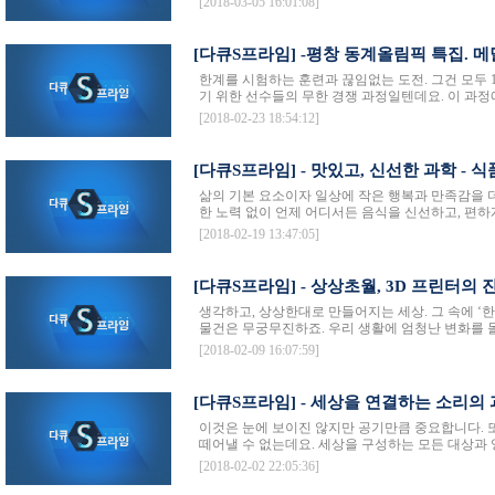
[2018-03-05 16:01:08]
[다큐S프라임] -평창 동계올림픽 특집. 메달을
한계를 시험하는 훈련과 끊임없는 도전. 그건 모두 1
기 위한 선수들의 무한 경쟁 과정일텐데요. 이 과정
[2018-02-23 18:54:12]
[다큐S프라임] - 맛있고, 신선한 과학 - 식품
삶의 기본 요소이자 일상에 작은 행복과 만족감을 
한 노력 없이 언제 어디서든 음식을 신선하고, 편하게
[2018-02-19 13:47:05]
[다큐S프라임] - 상상초월, 3D 프린터의 
생각하고, 상상한대로 만들어지는 세상. 그 속에 ‘한계
물건은 무궁무진하죠. 우리 생활에 엄청난 변화를 몰고
[2018-02-09 16:07:59]
[다큐S프라임] - 세상을 연결하는 소리의
이것은 눈에 보이진 않지만 공기만큼 중요합니다. 
떼어낼 수 없는데요. 세상을 구성하는 모든 대상과 영
[2018-02-02 22:05:36]