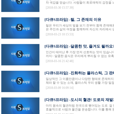
차 색감을 얻습니다. 사람들이 희로애락의 감정을 느끼
[2018-03-30 15:57:39]
[다큐S프라임] -털, 그 존재의 이유
털은 우리가 세상의 빛을 보기 전부터 함께 존재해온 
은 주인과 삶의 여정을 함께하며 자신의 자리에서 생
[2018-03-23 10:15:53]
[다큐S프라임] -달콤한 맛, 즐겨도 될까요
인간이 태어난 후 가장 먼저 선호하는 맛이 있습니다
까지~ 달콤한 음식은 우리에게 뿌리칠 수 없는 유혹입
[2018-03-16 21:42:48]
[다큐S프라임] -진화하는 플라스틱, 그 
일상적인 그 이름만큼이나 다양한 형태로 존재하지만
체라 할 수 있는 소재, 플라스틱 우리 생활 가장 밀접
[2018-03-09 16:09:14]
[다큐S프라임] -도시의 혈관! 도로의 재발
마치 몸속의 혈관처럼 전국으로 뻗어있는 도로. 잘
효율적으로 사람과 물건을 운송합니다. 이를 통해 문