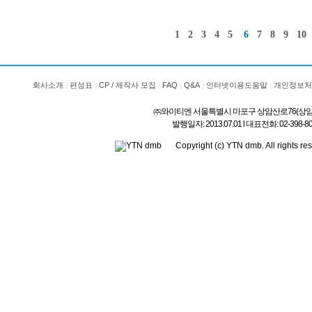
1
2
3
4
5
6
7
8
9
10
회사소개
편성표
CP / 제작사 모집
FAQ
Q&A
인터넷이용도움말
개인정보처
㈜와이티엔 서울특별시 마포구 상암산로76(상암동) l 상호
발행일자: 2013.07.01 l 대표전화: 02-3
Copyright (c) YTN dmb. All rig