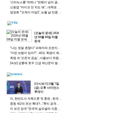
'스타뉴스룸' 박제니 "런웨이 넘어 글로벌 무대로, '제니다움' 잃지 않을 것"
신동엽 “마이크 안 차도 돼”...대학로 소극장 발언에 사과
엄정화 "'오케이 마담2', 눈물 날 만큼 소중한 작품…절박하게 해냈다"(종합)
[오늘의 운세] 2026
년 08월 08일 띠별
운세
"나는 정말 괜찮다" 피해자의 손편지에도..국힘, '징계' 시작 [앵커리포트]
"이런 보험이 있어?”...40도 폭염이 깨운 ‘기후보험' [앵커리포트]
폭염 속 '오존의 공습'...서울보다 위험한 곳 따로 있다
[속보] 강릉에 호우 긴급 재난문자 발송...시간당 80mm 극한 호우
[다시보기] 8월 7일
(금) 오후 사이언스
투데이
미, 한반도서 자폭드론 첫 훈련...한국 배치 가능성도?
중동 제2의 전선 확대?..."후티 공격으로 사우디 민간인 다수 피해"
미 보건 당국 "전국적 살모넬라 식중독 원인은 멕시코산 할라피뇨"