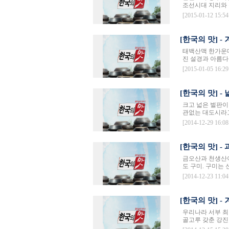
조선시대 지리와 
[2015-01-12 15:54
[한국의 맛] 
태백산맥 한가운데
진 설경과 아름다운
[2015-01-05 16:29
[한국의 맛] 
크고 넓은 벌판이
관없는 대도시라고
[2014-12-29 16:08
[한국의 맛] 
금오산과 천생산이
도 구미. 구미는
[2014-12-23 11:04
[한국의 맛] 
우리나라 서부 최
골고루 갖춘 강진