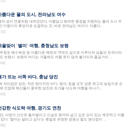
:23]
- 아름다운 물의 도시, 전라남도 여수
7개의 섬이 연꽃처럼 내려앉았다. 아름답고 화려한 풍경을 자랑하는 물의 도시 우
 미항이자 휴양지로 손꼽히는 곳, 바로 전라남도 여수다. 아름다...
:55]
 겨울맞이 `별미` 여행, 충청남도 보령
무창포 해수욕장 등 아름다운 해변과 78개의 섬으로 이루어져 섬들의 천국이라
도 보령시. 보령의 바다는 겨울에도 여름 못지 않게 볼거리와 즐길거리 ...
:04]
 해가 뜨는 서쪽 바다, 충남 당진
 자리잡은 당진. 작은 땅이지만 바다, 평야, 등을 모두 갖춘 최고의 농업지로 손
에 인접해 해산물이 풍부한 당진은 초겨울 식도락 여행을 떠나기...
:03]
- 건강한 식도락 여행, 경기도 연천
단, 사방이 산으로 둘러쌓이고 드넓은 평야와 넓고 깊은 강이 있는 깨끗하고 아름
있다. '철마는 달리고 싶다'는 푯말로 유명한 경원선 철도 분단점이 ...
:06]