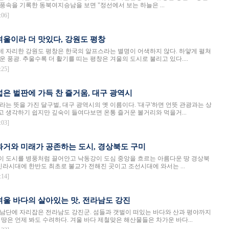
풍속을 기록한 동북여지승남을 보면 "정선에서 보는 하늘은 ...
:06]
- 겨울이라 더 맛있다, 강원도 평창
 자리한 강원도 평창은 한국의 알프스라는 별명이 어색하지 않다. 하얗게 펼쳐
 풍광. 추울수록 더 활기를 띠는 평창은 겨울의 도시로 불리고 있다....
:25]
- 넓은 벌판에 가득 찬 즐거움, 대구 광역시
라는 뜻을 가진 달구벌, 대구 광역시의 옛 이름이다. '대구'하면 언뜻 관광과는 상
 생각하기 쉽지만 깊숙이 들여다보면 온통 즐거운 볼거리와 먹을거...
:03]
- 과거와 미래가 공존하는 도시, 경상북도 구미
 도시를 병풍처럼 끌어안고 낙동강이 도심 중앙을 흐르는 아름다운 땅 경상북
 신라시대에 한반도 최초로 불교가 전해진 곳이고 조선시대에 와서는 ...
:14]
- 겨울 바다의 살아있는 맛, 전라남도 강진
남단에 자리잡은 전라남도 강진군. 섬들과 갯벌이 떠있는 바다와 산과 평야까지
 땅은 언제 봐도 수려하다. 겨울 바다 제철맞은 해산물들은 차가운 바다...