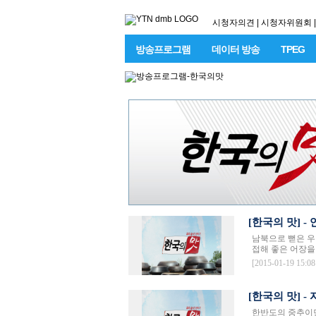
시청자의견
|
시청자위원회
|
방송프로그램
데이터 방송
TPEG
[한국의 맛] 
남북으로 뻗은 우
접해 좋은 어장을 
[2015-01-19 15:08
[한국의 맛] -
한반도의 중추이면