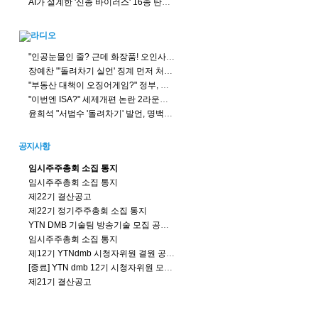
AI가 설계한 '신종 바이러스' 16종 탄생...생물무기 악용 우려
"인공눈물인 줄? 근데 화장품! 오인사고 주의"
장예찬 "'돌려차기 실언' 징계 먼저 처리 해야...친한계? 득달 같이 달려들 땐 언제고 침묵"
"부동산 대책이 오징어게임?" 정부, 세제로 정책실험 하나?
"이번엔 ISA?" 세제개편 논란 2라운드, 투자자 불만 뭐길래?
윤희석 "서범수 '돌려차기' 발언, 명백한 잘못... 한동훈 주최자로서 고민 중"
공지사항
임시주주총회 소집 통지
임시주주총회 소집 통지
제22기 결산공고
제22기 정기주주총회 소집 통지
YTN DMB 기술팀 방송기술 모집 공고 (연장)
임시주주총회 소집 통지
제12기 YTNdmb 시청자위원 결원 공모결과
[종료] YTN dmb 12기 시청자위원 모집공고 (충원)
제21기 결산공고