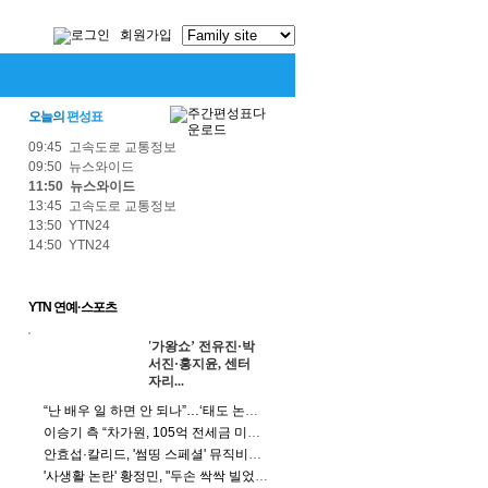
회원가입
오늘의
편성표
09:45 고속도로 교통정보
09:50 뉴스와이드
11:50 뉴스와이드
13:45 고속도로 교통정보
13:50 YTN24
14:50 YTN24
YTN 연예·스포츠
'가왕쇼’ 전유진·박
서진·홍지윤, 센터
자리...
“난 배우 일 하면 안 되나”…‘태도 논란’ 정준원의 고백
이승기 측 “차가원, 105억 전세금 미반환…엄벌 해야”
안효섭·칼리드, '썸띵 스페셜' 뮤직비디오 베일 벗었다
'사생활 논란' 황정민, "두손 싹싹 빌었다" 이유는?