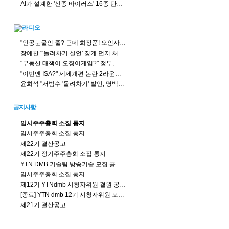
AI가 설계한 '신종 바이러스' 16종 탄생...생물무기 악용 우려
"인공눈물인 줄? 근데 화장품! 오인사고 주의"
장예찬 "'돌려차기 실언' 징계 먼저 처리 해야...친한계? 득달 같이 달려들 땐 언제고 침묵"
"부동산 대책이 오징어게임?" 정부, 세제로 정책실험 하나?
"이번엔 ISA?" 세제개편 논란 2라운드, 투자자 불만 뭐길래?
윤희석 "서범수 '돌려차기' 발언, 명백한 잘못... 한동훈 주최자로서 고민 중"
공지사항
임시주주총회 소집 통지
임시주주총회 소집 통지
제22기 결산공고
제22기 정기주주총회 소집 통지
YTN DMB 기술팀 방송기술 모집 공고 (연장)
임시주주총회 소집 통지
제12기 YTNdmb 시청자위원 결원 공모결과
[종료] YTN dmb 12기 시청자위원 모집공고 (충원)
제21기 결산공고