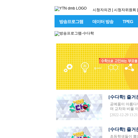
시청자의견
|
시청자위원회
|
방송프로그램
데이터 방송
TPEG
[수다학] 즐거
공예품이 아름다우
며 교차와 비율 이
[2022-12-29 13:21
[수다학] 즐거
초등학생들이 뽑은