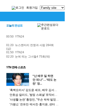
회원가입
오늘의
편성표
00:50 YTN24
01:20 뉴스멘터리 전쟁과 사람 284회
(삼)
01:50 YTN24
02:20 눈에 띄는 그녀들4 75회(재)
YTN 연예·스포츠
“난 배우 일 하면
안 되나”…‘태도 논
란’ 정...
'흑백요리사' 김도윤 셰프, 배우 김서연과 열애 공개 "관계 숨겨 서운했다"
안효섭·칼리드, '썸띵 스페셜' 뮤직비디오 베일 벗었다
'사생활 논란' 황정민, "두손 싹싹 빌었다" 이유는?
'가왕쇼’ 전유진·박서진·홍지윤, 센터 자리 위한 '관객 쟁탈전'