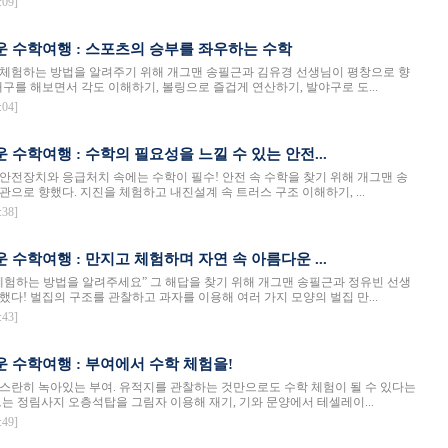
:09]
운 수학여행 : 스포츠의 승부를 좌우하는 수학
체험하는 방법을 알려주기 위해 개그맨 송필근과 김유경 선생님이 평창으로 향
배구를 해보면서 각도 이해하기, 볼링으로 즐겁게 연산하기, 발야구로 도...
:04]
운 수학여행 : 수학의 필요성을 느낄 수 있는 안전...
안전장치와 응급처치 속에는 수학이 필수! 안전 속 수학을 찾기 위해 개그맨 송
관으로 향했다. 지진을 체험하고 내진설계 속 트러스 구조 이해하기, ...
:38]
운 수학여행 : 만지고 체험하며 자연 속 아름다운 ...
체험하는 방법을 알려주세요” 그 해답을 찾기 위해 개그맨 송필근과 정유빈 선생
했다! 벌집의 구조를 관찰하고 과자를 이용해 여러 가지 모양의 벌집 만...
:43]
운 수학여행 : 부여에서 수학 체험을!
스란히 녹아있는 부여. 유적지를 관찰하는 것만으로도 수학 체험이 될 수 있다는
에 이르는 정림사지 오층석탑을 그림자 이용해 재기, 기와 문양에서 테셀레이...
:49]