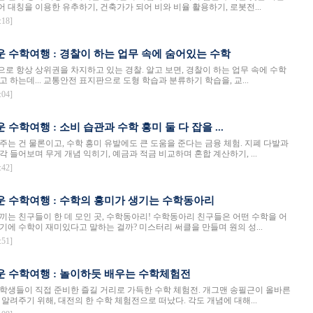
 대칭을 이용한 유추하기, 건축가가 되어 비와 비율 활용하기, 로봇전...
:18]
운 수학여행 : 경찰이 하는 업무 속에 숨어있는 수학
로 항상 상위권을 차지하고 있는 경찰. 알고 보면, 경찰이 하는 업무 속에 수학
 하는데... 교통안전 표지판으로 도형 학습과 분류하기 학습을, 교...
:04]
 수학여행 : 소비 습관과 수학 흥미 둘 다 잡을 ...
주는 건 물론이고, 수학 흥미 유발에도 큰 도움을 준다는 금융 체험. 지폐 다발과
 들어보며 무게 개념 익히기, 예금과 적금 비교하며 혼합 계산하기, ...
:42]
운 수학여행 : 수학의 흥미가 생기는 수학동아리
끼는 친구들이 한 데 모인 곳, 수학동아리! 수학동아리 친구들은 어떤 수학을 어
기에 수학이 재미있다고 말하는 걸까? 미스터리 써클을 만들며 원의 성...
:51]
운 수학여행 : 놀이하듯 배우는 수학체험전
학생들이 직접 준비한 즐길 거리로 가득한 수학 체험전. 개그맨 송필근이 올바른
알려주기 위해, 대전의 한 수학 체험전으로 떠났다. 각도 개념에 대해...