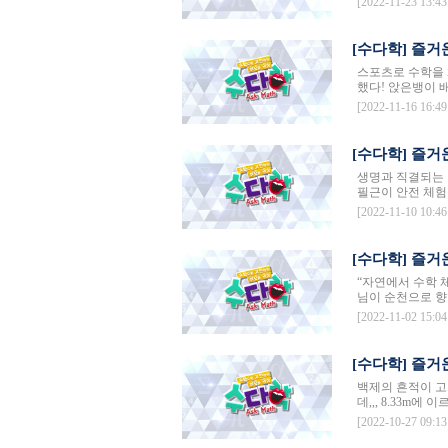
[2022-11-23 13:43
[수다학] 즐거
스포츠로 수학을 
했다! 앉은뱅이 
[2022-11-16 16:49
[수다학] 즐거
생명과 직결되는 
필근이 안전 체험
[2022-11-10 10:46
[수다학] 즐거
“자연에서 수학 
님이 순천으로 향
[2022-11-02 15:04
[수다학] 즐거
백제의 흔적이 고
데,,, 8.33m
[2022-10-27 09:13