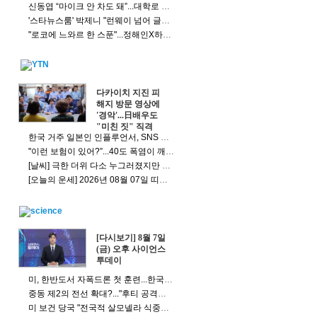
신동엽 “마이크 안 차도 돼”...대학로 소극장 발언에 사과
'스타뉴스룸' 박제니 "런웨이 넘어 글로벌 무대로, '제니다움' 잃지 않을 것"
"로코에 느와르 한 스푼"...정해인X하영 '이런 엿같은 사랑'(종합)
다카이치 지진 피
해지 방문 영상에
'경악'...日배우도
"미친 짓" 직격
한국 거주 일본인 인플루언서, SNS 라이브방송 도중 사망
"이런 보험이 있어?”...40도 폭염이 깨운 ‘기후보험' [앵커리포트]
[날씨] 극한 더위 다소 누그러졌지만 내일도 폭염...동해안·제주도 비
[오늘의 운세] 2026년 08월 07일 띠별 운세
[다시보기] 8월 7일
(금) 오후 사이언스
투데이
미, 한반도서 자폭드론 첫 훈련...한국 배치 가능성도?
중동 제2의 전선 확대?..."후티 공격으로 사우디 민간인 다수 피해"
미 보건 당국 "전국적 살모넬라 식중독 원인은 멕시코산 할라피뇨"