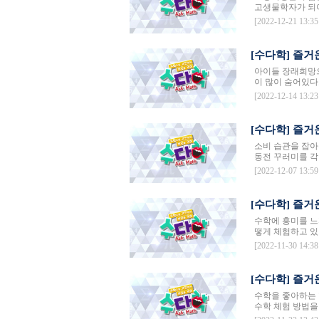
고생물학자가 되어
[2022-12-21 13:35
[수다학] 즐거
아이들 장래희망으
이 많이 숨어있다고
[2022-12-14 13:23
[수다학] 즐거운
소비 습관을 잡아
동전 꾸러미를 각각
[2022-12-07 13:59
[수다학] 즐거
수학에 흥미를 느
떻게 체험하고 있
[2022-11-30 14:38
[수다학] 즐거
수학을 좋아하는 
수학 체험 방법을 