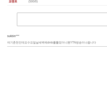
코멘트
(500/
0
)
sukbin***
여기춘천인데요수요일날새벽에dmb를틀었더니왠YTN방송이나옵니다