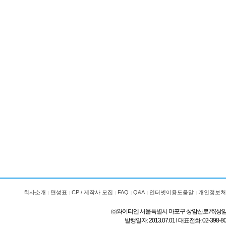
회사소개
편성표
CP / 제작사 모집
FAQ
Q&A
인터넷이용도움말
개인정보처
㈜와이티엔 서울특별시 마포구 상암산로76(상암동) l 상호
발행일자: 2013.07.01 l 대표전화: 02-3