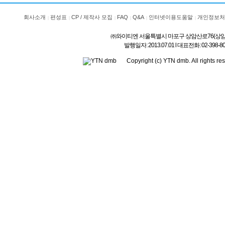
회사소개
편성표
CP / 제작사 모집
FAQ
Q&A
인터넷이용도움말
개인정보처
㈜와이티엔 서울특별시 마포구 상암산로76(상암동) l 상호
발행일자: 2013.07.01 l 대표전화: 02-3
Copyright (c) YTN dmb. All rig