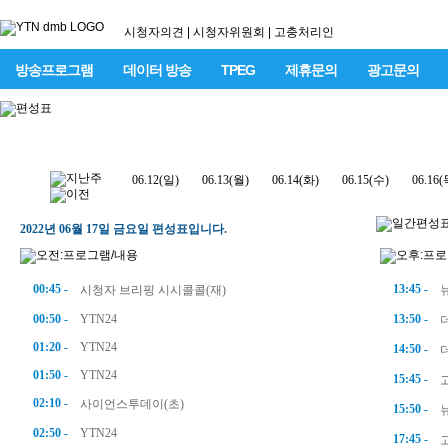
시청자의견
|
시청자위원회
|
고충처리인
방송프로그램
데이터 방송
TPEG
제휴문의
광고문의
06.12(일)
06.13(월)
06.14(화)
06.15(수)
06.16(
2022년 06월 17일 금요일 편성표입니다.
00:45 -
13:45 -
시청자 브리핑 시시콜콜(재)
00:50 -
YTN24
13:50 -
01:20 -
YTN24
14:50 -
01:50 -
YTN24
15:45 -
02:10 -
사이언스투데이(초)
15:50 -
02:50 -
YTN24
17:45 -