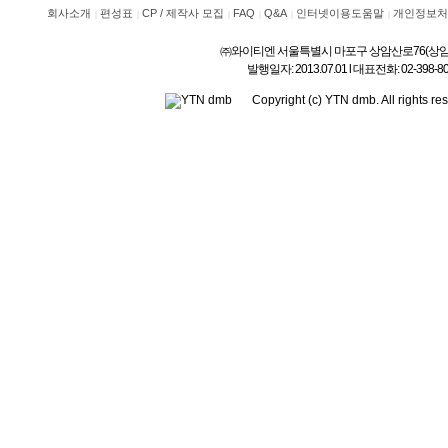
회사소개
편성표
CP / 제작사 모집
FAQ
Q&A
인터넷이용도움말
개인정보처
㈜와이티엔 서울특별시 마포구 상암산로76(상암동) l 상호
발행일자: 2013.07.01 l 대표전화: 02-3
Copyright (c) YTN dmb. All rig