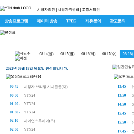
시청자의견
|
시청자위원회
|
고충처리인
방송프로그램
데이터 방송
TPEG
제휴문의
광고문의
08.14(일)
08.15(월)
08.16(화)
08.17(수)
08.18(
2022년 08월 18일 목요일 편성표입니다.
00:45 -
13:45 -
시청자 브리핑 시시콜콜(재)
00:50 -
YTN24
13:50 -
01:20 -
YTN24
14:50 -
01:50 -
YTN24
15:45 -
02:10 -
사이언스투데이(초)
15:50 -
02:50 -
YTN24
17:45 -