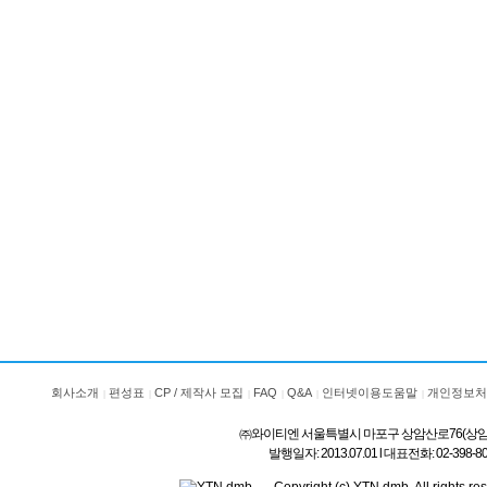
회사소개
편성표
CP / 제작사 모집
FAQ
Q&A
인터넷이용도움말
개인정보처
㈜와이티엔 서울특별시 마포구 상암산로76(상암동) l 상호
발행일자: 2013.07.01 l 대표전화: 02-3