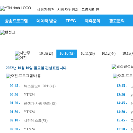
시청자의견
|
시청자위원회
|
고충처리인
방송프로그램
데이터 방송
TPEG
제휴문의
광고문의
10.09(일)
10.10(월)
10.11(화)
10.12(수)
10.13(
2022년 10월 10일 월요일 편성표입니다.
00:45 -
13:45 -
뉴스말모이 26회(재)
00:50 -
YTN24
13:50 -
01:20 -
14:45 -
전쟁과 사람 86회(초)
01:50 -
YTN24
14:50 -
02:10 -
15:45 -
시민데스크(재)
02:50 -
YTN24
15:50 -