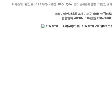
회사소개
편성표
CP / 제작사 모집
FAQ
Q&A
인터넷이용도움말
개인정보처
㈜와이티엔 서울특별시 마포구 상암산로76(상암동) l 상호
발행일자: 2013.07.01 l 대표전화: 02-3
Copyright (c) YTN dmb. All rig