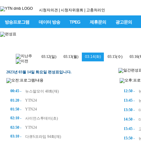
시청자의견
|
시청자위원회
|
고충처리인
방송프로그램
데이터 방송
TPEG
제휴문의
광고문의
03.12(일)
03.13(월)
03.14(화)
03.15(수)
03.16(
2023년 03월 14일 화요일 편성표입니다.
00:45 -
12:50 -
뉴스말모이 48회(재)
01:20 -
YTN24
13:45 -
01:50 -
YTN24
13:50 -
02:10 -
사이언스투데이(초)
14:50 -
02:50 -
YTN24
15:45 -
03:10 -
다큐S프라임 94회(재)
15:50 -