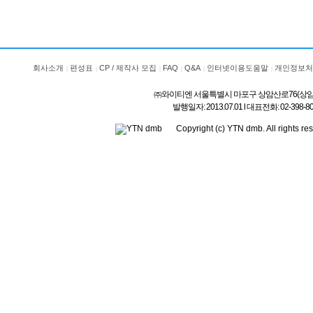
회사소개
편성표
CP / 제작사 모집
FAQ
Q&A
인터넷이용도움말
개인정보처
㈜와이티엔 서울특별시 마포구 상암산로76(상암동) l 상호
발행일자: 2013.07.01 l 대표전화: 02-3
Copyright (c) YTN dmb. All rig