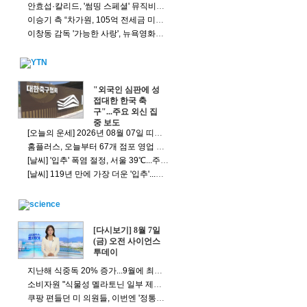
안효섭·칼리드, '썸띵 스페셜' 뮤직비디오 베일 벗었다
이승기 측 “차가원, 105억 전세금 미반환…엄벌 해야”
이창동 감독 '가능한 사랑', 뉴욕영화제 공식 초청…베니스·토론토 이어 글로벌 행보
"외국인 심판에 성
접대한 한국 축
구"...주요 외신 집
중 보도
[오늘의 운세] 2026년 08월 07일 띠별 운세
홈플러스, 오늘부터 67개 점포 영업 재개…정식 개장 시험대
[날씨] '입추' 폭염 절정, 서울 39℃...주말 동쪽 기습 호우
[날씨] 119년 만에 가장 더운 '입추'...주말엔 동쪽 '기습 호우'
[다시보기] 8월 7일
(금) 오전 사이언스
투데이
지난해 식중독 20% 증가...9월에 최다 발생
소비자원 "식물성 멜라토닌 일부 제품, 처방 용량 최대 6배 검출"
쿠팡 편들던 미 의원들, 이번엔 '정통망법' 항의..."미국 기업 겨냥"