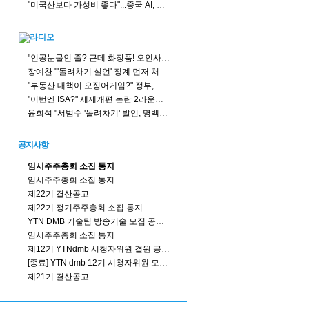
"미국산보다 가성비 좋다"...중국 AI, 아프리카 장악
"인공눈물인 줄? 근데 화장품! 오인사고 주의"
장예찬 "'돌려차기 실언' 징계 먼저 처리 해야...친한계? 득달 같이 달려들 땐 언제고 침묵"
"부동산 대책이 오징어게임?" 정부, 세제로 정책실험 하나?
"이번엔 ISA?" 세제개편 논란 2라운드, 투자자 불만 뭐길래?
윤희석 "서범수 '돌려차기' 발언, 명백한 잘못... 한동훈 주최자로서 메시지 고민 중"
공지사항
임시주주총회 소집 통지
임시주주총회 소집 통지
제22기 결산공고
제22기 정기주주총회 소집 통지
YTN DMB 기술팀 방송기술 모집 공고 (연장)
임시주주총회 소집 통지
제12기 YTNdmb 시청자위원 결원 공모결과
[종료] YTN dmb 12기 시청자위원 모집공고 (충원)
제21기 결산공고