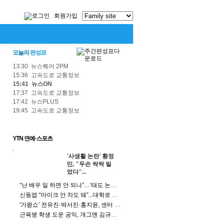
회원가입
오늘의
편성표
13:30 뉴스퀘어 2PM
15:36 고속도로 교통정보
15:41 뉴스ON
17:37 고속도로 교통정보
17:42 뉴스PLUS
19:45 고속도로 교통정보
YTN 연예·스포츠
'사생활 논란' 황정
민, "두손 싹싹 빌
었다"...
“난 배우 일 하면 안 되나”…‘태도 논란’ 정준원의 고백
신동엽 “마이크 안 차도 돼”...대학로 소극장 발언에 사과
'가왕쇼’ 전유진·박서진·홍지윤, 센터 자리 위한 '관객 쟁탈전'
근육병 학생 도운 공익, 개그맨 김규원이었다…SNS 달군 미담